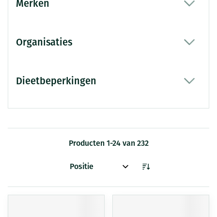
Merken
filter
Organisaties
filter
Dieetbeperkingen
filter
Producten
1
-
24
van
232
Sorteer op: