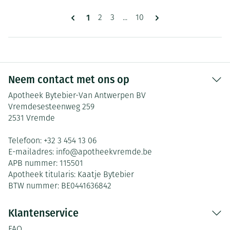
Pagina's
U lees momenteel pagina
1
Pagina
Pagina
Pagina
2
3
...
10
Neem contact met ons op
Apotheek Bytebier-Van Antwerpen BV
Vremdesesteenweg 259
2531
Vremde
Telefoon:
+32 3 454 13 06
E-mailadres:
info@
apotheekvremde.be
APB nummer:
115501
Apotheek titularis:
Kaatje Bytebier
BTW nummer:
BE0441636842
Klantenservice
FAQ