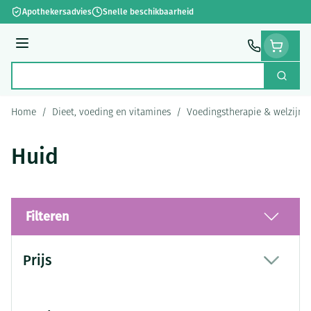
Ga naar de inhoud
Apothekersadvies
Snelle beschikbaarheid
Menu
Zoek
Product, merk, categorie...
Home
/
Dieet, voeding en vitamines
/
Voedingstherapie & welzijn
Huid
Filteren
Doorgaan naar productlijst
Prijs
filter