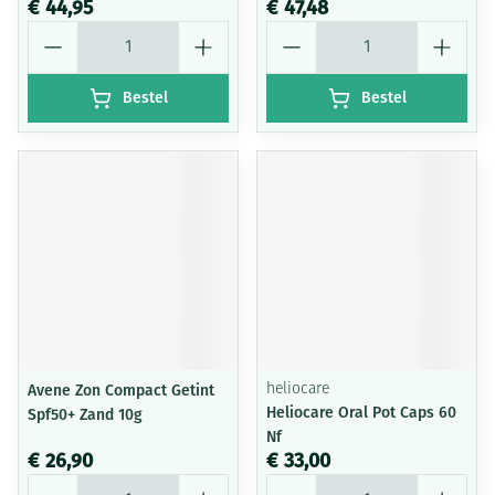
€ 44,95
€ 47,48
Aantal
Aantal
Bestel
Bestel
Avene Zon Compact Getint
heliocare
Heliocare Oral Pot Caps 60
Spf50+ Zand 10g
Nf
€ 26,90
€ 33,00
Aantal
Aantal