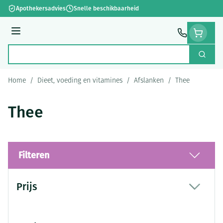
Ga naar de inhoud
Apothekersadvies
Snelle beschikbaarheid
Menu
Zoek
Product, merk, categorie...
Home
/
Dieet, voeding en vitamines
/
Afslanken
/
Thee
Thee
Filteren
Doorgaan naar productlijst
Prijs
filter