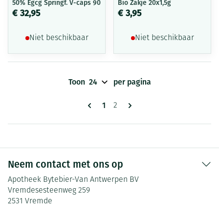
50% Egcg Springf. V-caps 90
Bio Zakje 20x1,5g
€ 32,95
€ 3,95
Niet beschikbaar
Niet beschikbaar
Toon
per pagina
Pagina's
U lees momenteel pagina
1
Pagina
2
Neem contact met ons op
Apotheek Bytebier-Van Antwerpen BV
Vremdesesteenweg 259
2531
Vremde