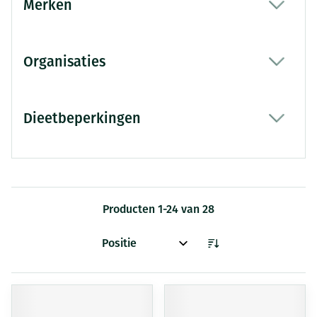
Merken
filter
Organisaties
filter
Dieetbeperkingen
filter
Producten
1
-
24
van
28
Sorteer op: