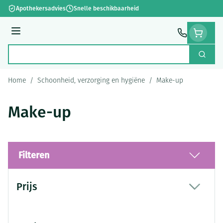
Ga naar de inhoud
Apothekersadvies
Snelle beschikbaarheid
Menu
Zoek
Product, merk, categorie...
Home
/
Schoonheid, verzorging en hygiëne
/
Make-up
Make-up
Filteren
Doorgaan naar productlijst
Prijs
filter