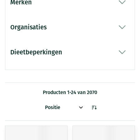
Merken
filter
Organisaties
filter
Dieetbeperkingen
filter
Producten
1
-
24
van
2070
Sorteer op: