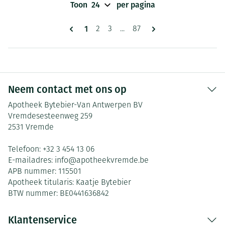
Toon
per pagina
Pagina's
U lees momenteel pagina
1
Pagina
Pagina
Pagina
2
3
...
87
Neem contact met ons op
Apotheek Bytebier-Van Antwerpen BV
Vremdesesteenweg 259
2531
Vremde
Telefoon:
+32 3 454 13 06
E-mailadres:
info@
apotheekvremde.be
APB nummer:
115501
Apotheek titularis:
Kaatje Bytebier
BTW nummer:
BE0441636842
Klantenservice