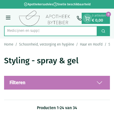
Dia 1 van 1
Ga naar de inhoud
Apothekersadvies
Snelle beschikbaarheid
0
0 artikelen
€ 0,00
Menu
Medi
Zoek
Product, merk, categorie...
Home
/
Schoonheid, verzorging en hygiëne
/
Haar en Hoofd
/
Sty
Styling - spray & gel
Filteren
Producten
1
-
24
van
34