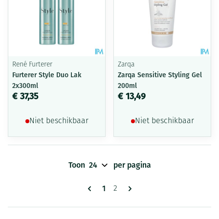
René Furterer
Zarqa
Furterer Style Duo Lak
Zarqa Sensitive Styling Gel
2x300ml
200ml
€ 37,35
€ 13,49
Niet beschikbaar
Niet beschikbaar
Toon
per pagina
Pagina's
U lees momenteel pagina
1
Pagina
2