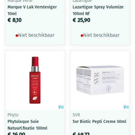
Marque Verte
Lazartigue
Marque V Lak Versteviger
Lazartigue Spray Volumize
10ml
100ml Nf
€ 8,10
€ 25,90
Niet beschikbaar
Niet beschikbaar
Phyto
SVR
Phytolaque Soie
Svr Biotic Pepti Creme 50ml
Natuurl.fixatie 100ml
€ 16,00
€ 49,73