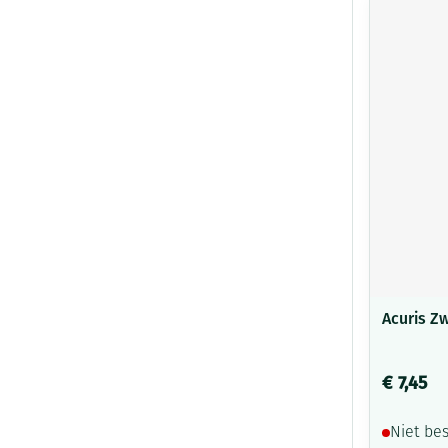
Acuris Z
€ 7,45
Niet be