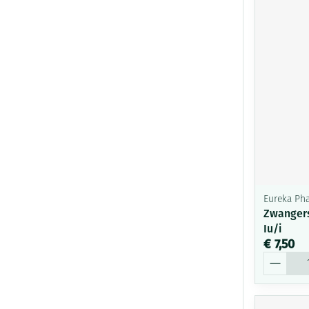
Eureka Ph
Zwangers
Iu/i
€ 7,50
Aantal