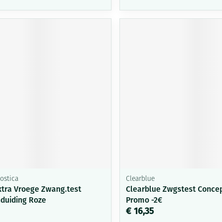
ostica
Clearblue
xtra Vroege Zwang.test
Clearblue Zwgstest Concept
duiding Roze
Promo -2€
€ 16,35