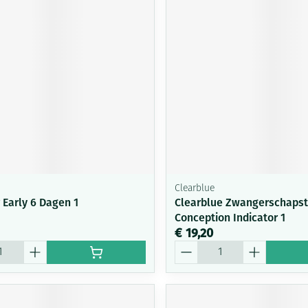
Mondmaskers
ging
Supplementen
Insectenwe
middelen
ssen
-
id
Clearblue
 Early 6 Dagen 1
Clearblue Zwangerschapst
Conception Indicator 1
Zelfbruiner
Scheren
€ 19,20
Aantal