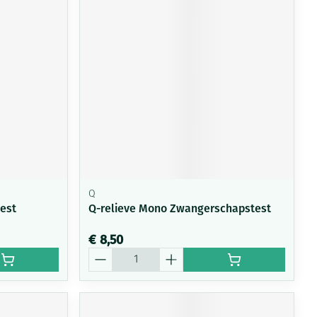
rende
Parfums en
geurproducten
Q
est
Q-relieve Mono Zwangerschapstest
CBD
€ 8,50
Aantal