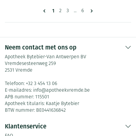
Pagina's
U lees momenteel pagina
1
Pagina
Pagina
Pagina
2
3
...
6
Neem contact met ons op
Apotheek Bytebier-Van Antwerpen BV
Vremdesesteenweg 259
2531
Vremde
Telefoon:
+32 3 454 13 06
E-mailadres:
info@
apotheekvremde.be
APB nummer:
115501
Apotheek titularis:
Kaatje Bytebier
BTW nummer:
BE0441636842
Klantenservice