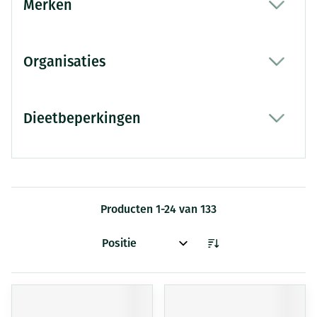
Merken
filter
Organisaties
filter
Dieetbeperkingen
filter
Producten
1
-
24
van
133
Sorteer op: