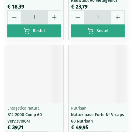
Kauwtabl 90 Metagenics
€ 18,39
€ 23,79
Aantal
Aantal
Bestel
Bestel
Energetica Natura
Nutrisan
B12-2000 Comp 60
Nattokinase Forte Nf V-caps
Verv.3510641
60 Nutrisan
€ 39,71
€ 49,95