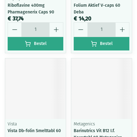
Riboflavine 400mg
Folium Aktief V-caps 60
Pharmagenerix Caps 90
Deba
€ 37,74
€ 14,20
Aantal
Aantal
Bestel
Bestel
Vista
Metagenics
Vista Db-folin Smelttabl 60
Barinutrics Vit B12 I.f.