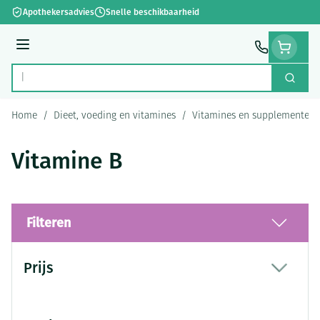
Ga naar de inhoud
Apothekersadvies
Snelle beschikbaarheid
Menu
Zoek
Product, merk, categorie...
Home
/
Dieet, voeding en vitamines
/
Vitamines en supplementen
Vitamine B
Filteren
Doorgaan naar productlijst
Prijs
filter