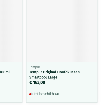
Bed
ng zon
Doorliggen - decubitis
ie
Urinewegen
Toon meer
id, spanning
Stoppen met roken
 en intieme
 Orthopedie -
Gezichtsreiniging -
Instrumenten
che verbanden
ontschminken
Anti tumor middelen
 anticonceptie
Reinigingsmelk, - crème, -
olie en gel
jn
Anesthesie
Tempur
Tonic - lotion
zorging
 100ml
Tempur Original Hoofdkussen
Micellair water
Smartcool Large
et
€ 163,00
ie
Diverse geneesmiddelen
Specifiek voor de ogen
Toon meer
Niet beschikbaar