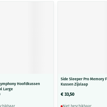
Mondmaskers
ging
Supplementen
Insectenwe
middelen
ssen
-
id
Zelfbruiner
Scheren
Side Sleeper Pro Memory 
Symphony Hoofdkussen
Kussen Zijslaap
l Large
0
€ 33,50
schikbaar
Niet beschikbaar