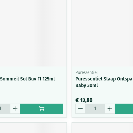
0+ categorie
Wondzorg
Ogen
EHBO
Neus
ie
ven
Homeopathie
Spieren en gewrichten
Gemoed en 
Neus
Ogen
neeskunde categorie
Vilt
Ooginfecties
Podologie
Tabletten
Spray
Oogspoeling
Oren
Ogen
Handschoenen
Anti allergische en anti
Cold - Hot t
Neussprays 
en EHBO categorie
denborstels
inflammatoire middelen
Oogdruppel
warm/koud
al
Wondhelend
los
 antiviraal
Ontzwellende middelen
Creme - gel
Verbanddoz
nsecten categorie
Brandwonden
pluimen
Accessoires
Glaucoom
Droge ogen
Medische h
Toon meer
Puressentiel
delen categorie
Toon meer
Toon meer
 Sommeil Sol Buv Fl 125ml
Puressentiel Slaap Ontspa
Baby 30ml
€ 12,80
en
e en
Nagels
Diabetes
Hart- en bloedvaten
Zonnebesch
Stoma
Bloedverdun
Aantal
stolling
elt en
Nagellak
Bloedglucosemeter
Aftersun
Stomazakje
len
pray
Kalk- en schimmelnagels
Teststrips en naalden
Lippen
Stomaplaat
ires