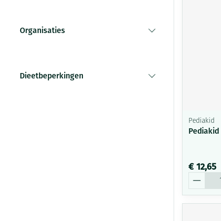
Vitaliteit 50+
Toon submenu voor Vitaliteit 5
Thuiszorg
Huid
Plantaardige ol
Nagels en hoe
Organisaties
Natuur geneeskunde
Mond
filter
Toon submenu voor Natuur ge
Batterijen
Ontsmetten en
Thuiszorg en EHBO
Droge mond
desinfecteren
Spijsvertering
Toebehoren
Toon submenu voor Thuiszorg 
Dieetbeperkingen
Elektrische tan
Schimmels
Steriel materia
filter
Dieren en insecten
Interdentaal - f
Koortsblaasjes -
Toon submenu voor Dieren en i
Vacht, huid of 
Kunstgebit
Jeuk
Geneesmiddelen
Pediakid
Toon submenu voor Geneesmid
Toon meer
Pediakid
€ 12,65
Voeten en ben
Aerosoltherapi
Zware benen
Aantal
zuurstof
Droge voeten, e
Tabletten
Aerosol toestel
kloven
Creme, gel en s
Aerosol accesso
Blaren