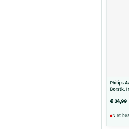
Zuurstof
Eelt
Ademhalingsste
Eksteroog - lik
Toon meer
Spieren en gew
Specifiek voor
Naalden en spu
Infecties
Lichaamsverzor
Spuiten
Deodorant
Oplossing voor 
Gezichtsverzorg
Naalden
Philips 
Luizen
Borstk. I
Naalden voor in
pennaalden
€ 24,99
Diagnostica
Toon meer
Niet be
Diergeneesmid