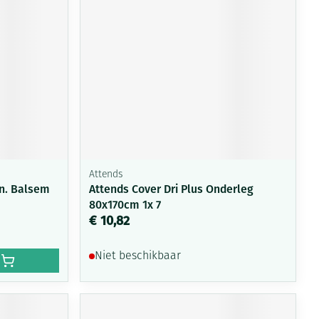
Toon meer
Diagnosetesten en
Mond en keel
stress
Vlooien en teken
meetapparatuur
Oren
Zuigtabletten
Alcoholtest
Oordopjes
Mond, muil of snavel
herapie -
en -druppels
Spray - oplossing
Bloeddrukmeter
s
Oorreiniging
Cholesteroltest
en
Oordruppels
Hartslagmeter
ulpmiddelen
Attends
Toon meer
n. Balsem
Attends Cover Dri Plus Onderleg
80x170cm 1x 7
€ 10,82
erming
ning en -
Hygiëne
Ergonomie
Aambeien
Niet beschikbaar
s
Bad en douche
Ademhaling en zuurstof
je
Badkamer