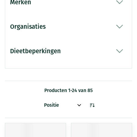
Merken
filter
Organisaties
filter
Dieetbeperkingen
filter
Producten
1
-
24
van
85
Sorteer op: