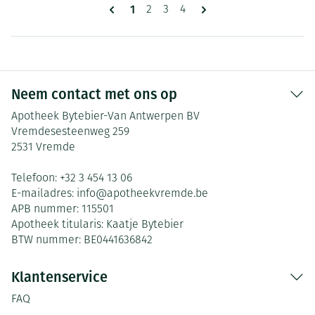
Pagina's
U lees momenteel pagina
1
Pagina
Pagina
Pagina
2
3
4
Neem contact met ons op
Apotheek Bytebier-Van Antwerpen BV
Vremdesesteenweg 259
2531
Vremde
Telefoon:
+32 3 454 13 06
E-mailadres:
info@
apotheekvremde.be
APB nummer:
115501
Apotheek titularis:
Kaatje Bytebier
BTW nummer:
BE0441636842
Klantenservice
FAQ