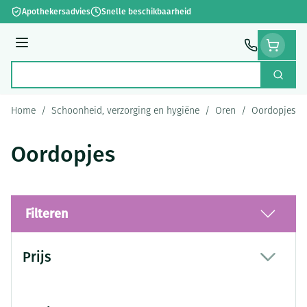
Ga naar de inhoud
Apothekersadvies
Snelle beschikbaarheid
Menu
Zoek
Product, merk, categorie...
Home
/
Schoonheid, verzorging en hygiëne
/
Oren
/
Oordopjes
Oordopjes
Filteren
Doorgaan naar productlijst
Prijs
filter