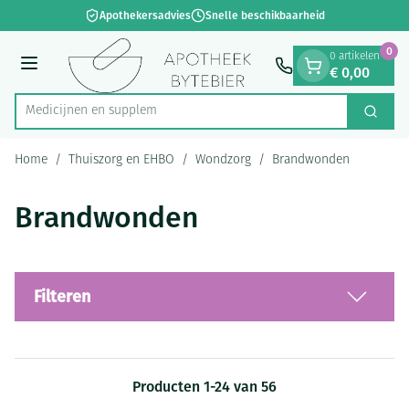
Dia 1 van 1
Ga naar de inhoud
Apothekersadvies
Snelle beschikbaarheid
0
0 artikelen
€ 0,00
Menu
Med
Zoek
Product, merk, categorie...
Home
/
Thuiszorg en EHBO
/
Wondzorg
/
Brandwonden
Brandwonden
Filteren
Producten
1
-
24
van
56