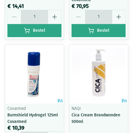
€ 14,41
€ 70,95
Aantal
Aantal
Bestel
Bestel
Covarmed
NAQI
Burnshield Hydrogel 125ml
Cica Cream Brandwonden
Covarmed
500ml
€ 10,39