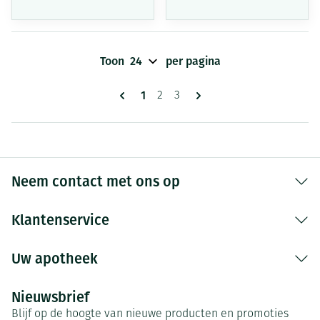
Toon
per pagina
Pagina's
U lees momenteel pagina
1
Pagina
Pagina
2
3
Neem contact met ons op
Klantenservice
Uw apotheek
Nieuwsbrief
Blijf op de hoogte van nieuwe producten en promoties