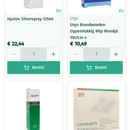
Hyalo4 Silverspray 125ml
Urgo
Urgo Brandwonden
Oppervlakkig Wtp Wondpl.
10x7cm 4
€ 22,44
€ 10,49
Aantal
Aantal
Bestel
Bestel