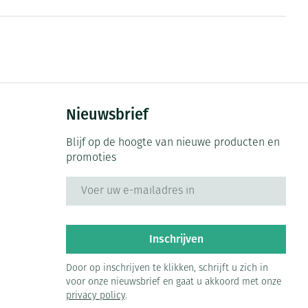
Bed
ng zon
Doorliggen - decubitis
ie
Urinewegen
Toon meer
id, spanning
Stoppen met roken
Nieuwsbrief
 en intieme
 Orthopedie -
Gezichtsreiniging -
Instrumenten
che verbanden
ontschminken
Blijf op de hoogte van nieuwe producten en
Anti tumor middelen
promoties
 anticonceptie
Reinigingsmelk, - crème, -
olie en gel
E-mail adres
jn
Anesthesie
Tonic - lotion
zorging
Micellair water
et
Inschrijven
ie
Diverse geneesmiddelen
Specifiek voor de ogen
Door op inschrijven te klikken, schrijft u zich in
Toon meer
voor onze nieuwsbrief en gaat u akkoord met onze
privacy policy
.