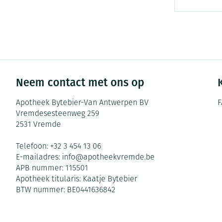
Zuurstof
Eelt
Ademhalingsste
Eksteroog - lik
Toon meer
Spieren en gew
Neem contact met ons op
Specifiek voor
Naalden en spu
Apotheek Bytebier-Van Antwerpen BV
F
Infecties
Lichaamsverzor
Spuiten
Vremdesesteenweg 259
2531
Vremde
Deodorant
Oplossing voor 
Gezichtsverzorg
Naalden
Luizen
Telefoon:
+32 3 454 13 06
E-mailadres:
info@
apotheekvremde.be
Naalden voor in
APB nummer:
115501
pennaalden
Diagnostica
Apotheek titularis:
Kaatje Bytebier
Toon meer
BTW nummer:
BE0441636842
Diergeneesmid