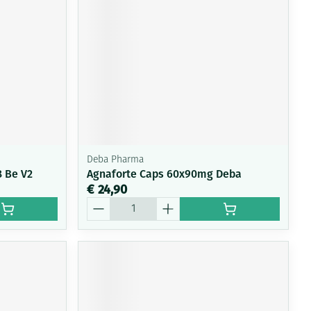
rende
Parfums en
geurproducten
Deba Pharma
8 Be V2
Agnaforte Caps 60x90mg Deba
€ 24,90
Aantal
CBD