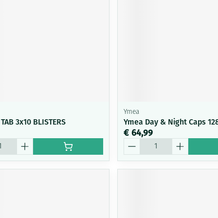
Mondmaskers
ging
Supplementen
Insectenwe
middelen
ssen
-
id
Ymea
0 TAB 3x10 BLISTERS
Ymea Day & Night Caps 12
€ 64,99
Aantal
Zelfbruiner
Scheren