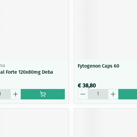
Fytogenon Caps 60
rma
nal Forte 120x80mg Deba
€ 38,80
Aantal