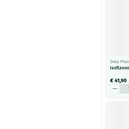
Deba Pha
Isoflavo
€ 41,90
Aantal