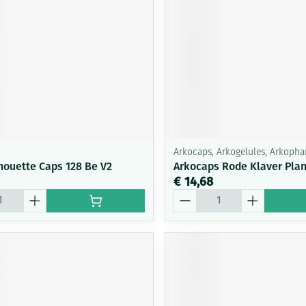
Arkocaps, Arkogelules, Arkoph
houette Caps 128 Be V2
Arkocaps Rode Klaver Plan
€ 14,68
Aantal