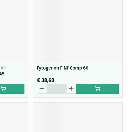
Fytogenon F Nf Comp 60
arma
45
€ 38,60
Aantal