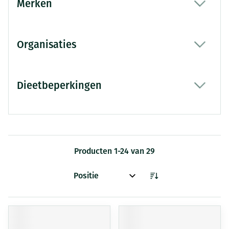
Merken
filter
Organisaties
filter
Dieetbeperkingen
filter
Producten
1
-
24
van
29
Sorteer op: