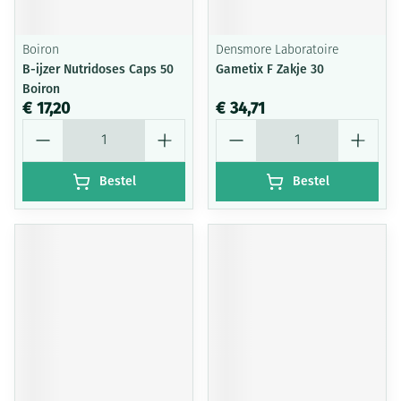
Boiron
Densmore Laboratoire
B-ijzer Nutridoses Caps 50
Gametix F Zakje 30
Boiron
€ 17,20
€ 34,71
Aantal
Aantal
Bestel
Bestel