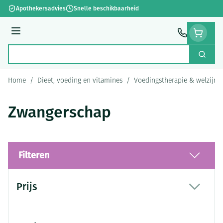
Ga naar de inhoud
Apothekersadvies
Snelle beschikbaarheid
Menu
Zoek
Product, merk, categorie...
Home
/
Dieet, voeding en vitamines
/
Voedingstherapie & welzijn
Zwangerschap
Filteren
Doorgaan naar productlijst
Prijs
filter