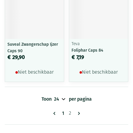
Suveal Zwangerschap Ijzer
Teva
Foliphar Caps 84
Caps 90
€ 29,90
€ 7,19
Niet beschikbaar
Niet beschikbaar
Toon
per pagina
Pagina's
U lees momenteel pagina
1
Pagina
2