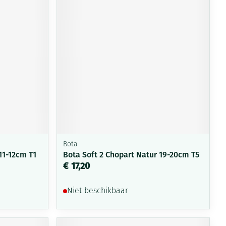
rende
Parfums en
geurproducten
Bota
11-12cm T1
Bota Soft 2 Chopart Natur 19-20cm T5
CBD
€ 17,20
Niet beschikbaar