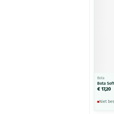
Bota
Bota Sof
€ 17,20
Niet be