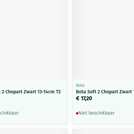
Mondmaskers
ging
Supplementen
Insectenwe
middelen
ssen
-
id
Bota
t 2 Chopart Zwart 13-14cm T2
Bota Soft 2 Chopart Zwart 
Zelfbruiner
Scheren
€ 17,20
schikbaar
Niet beschikbaar