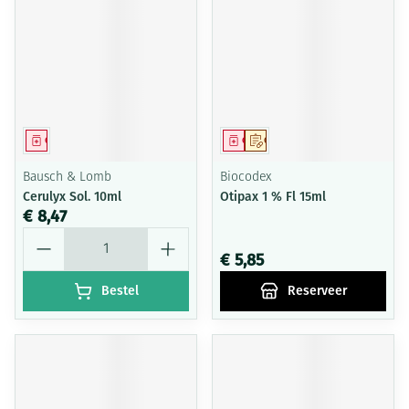
Geneesmiddel
Geneesmiddel
Op voorschrift
Bausch & Lomb
Biocodex
Cerulyx Sol. 10ml
Otipax 1 % Fl 15ml
€ 8,47
Aantal
€ 5,85
Bestel
Reserveer