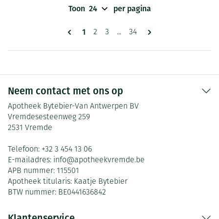
Toon
per pagina
Pagina's
U lees momenteel pagina
1
Pagina
Pagina
Pagina
2
3
...
34
Neem contact met ons op
Apotheek Bytebier-Van Antwerpen BV
Vremdesesteenweg 259
2531
Vremde
Telefoon:
+32 3 454 13 06
E-mailadres:
info@
apotheekvremde.be
APB nummer:
115501
Apotheek titularis:
Kaatje Bytebier
BTW nummer:
BE0441636842
Klantenservice