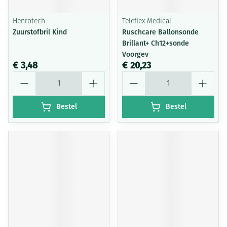
Henrotech
Teleflex Medical
Zuurstofbril Kind
Ruschcare Ballonsonde
Brillant+ Ch12+sonde
Voorgev
€ 3,48
€ 20,23
Aantal
Aantal
Bestel
Bestel