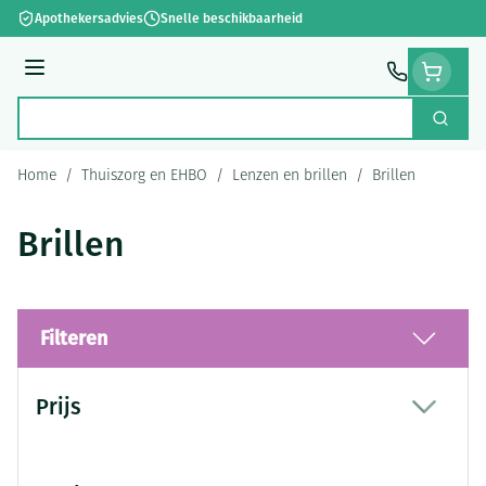
Ga naar de inhoud
Apothekersadvies
Snelle beschikbaarheid
Menu
Zoek
Product, merk, categorie...
Home
/
Thuiszorg en EHBO
/
Lenzen en brillen
/
Brillen
Brillen
Filteren
Doorgaan naar productlijst
Prijs
filter