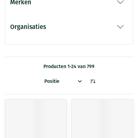
Merken
filter
Organisaties
filter
Producten
1
-
24
van
799
Sorteer op: