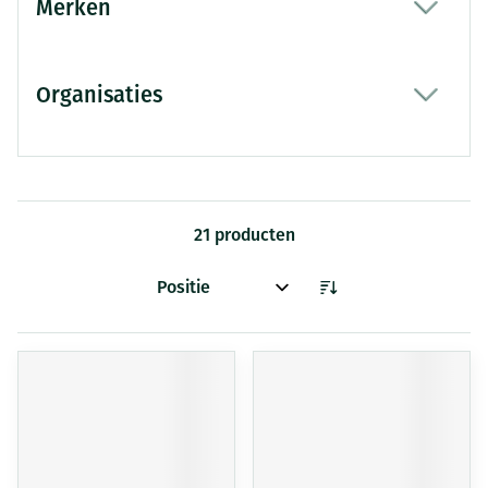
Merken
filter
Organisaties
filter
21
producten
Sorteer op: