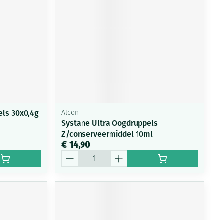
rende
Parfums en
geurproducten
els 30x0,4g
Alcon
Systane Ultra Oogdruppels
Z/conserveermiddel 10ml
€ 14,90
Aantal
CBD