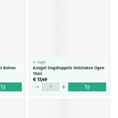
A. Vogel
ml Boiron
A.vogel Oogdruppels Ontstoken Ogen
10ml
€ 17,49
Aantal