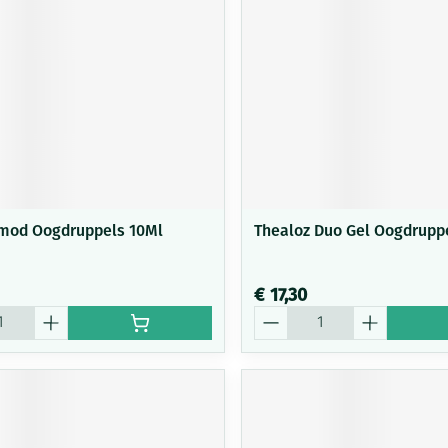
Mondmaskers
ging
Supplementen
Insectenwe
middelen
ssen
-
id
mod Oogdruppels 10Ml
Thealoz Duo Gel Oogdrupp
€ 17,30
Aantal
Zelfbruiner
Scheren