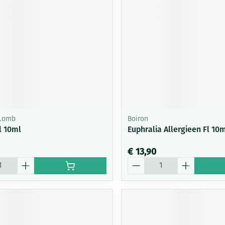
 Lomb
Boiron
l 10ml
Euphralia Allergieen Fl 10
€ 13,90
Aantal