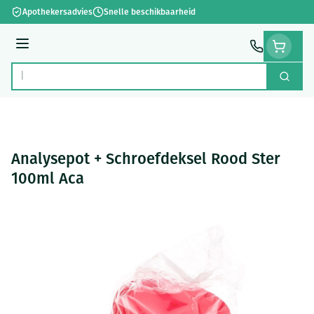
Ga naar de inhoud
Apothekersadvies
Snelle beschikbaarheid
Menu
Zoek
Product, merk, categorie...
Analysepot + Schroefdeksel Rood Ster
100ml Aca