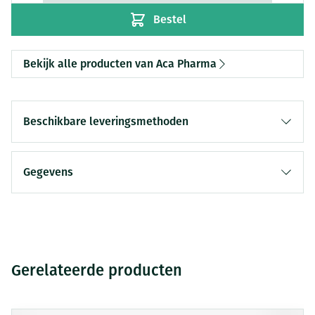
Bestel
Bekijk alle producten van Aca Pharma
Beschikbare leveringsmethoden
Gegevens
Gerelateerde producten
Druk op om naar carrouselnavigatie te gaan
Navigeren door de elementen van de carrousel is mogelijk me
Druk om carrousel over te slaan