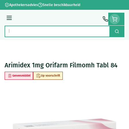
Ga naar de inhoud
Apothekersadvies
Snelle beschikbaarheid
Menu
Zoek
Product, merk, categorie...
Arimidex 1mg Orifarm Filmomh Tabl 84
Geneesmiddel
Op voorschrift