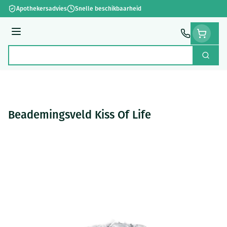
Ga naar de inhoud
Apothekersadvies
Snelle beschikbaarheid
Menu
Zoek
Product, merk, categorie...
Beademingsveld Kiss Of Life