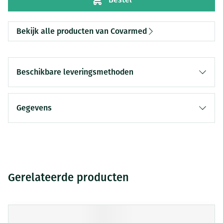
Bekijk alle producten van Covarmed
Beschikbare leveringsmethoden
Gegevens
Gerelateerde producten
Druk op om naar carrouselnavigatie te gaan
Navigeren door de elementen van de carrousel is mogelijk me
Druk om carrousel over te slaan