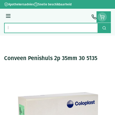
Ga naar de inhoud
Apothekersadvies
Snelle beschikbaarheid
Menu
Zoek
Product, merk, categorie...
Conveen Penishuls 2p 35mm 30 5135