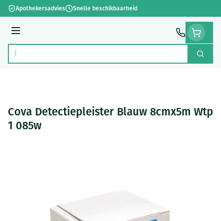
Ga naar de inhoud
Apothekersadvies
Snelle beschikbaarheid
Menu
Zoek
Product, merk, categorie...
Cova Detectiepleister Blauw 8cmx5m Wtp
1 085w