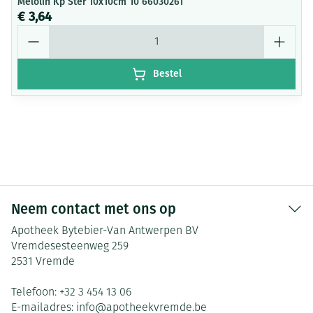
Melolin Kp Ster 10x10cm 10 66030261
€ 3,64
Aantal
Bestel
Neem contact met ons op
Apotheek Bytebier-Van Antwerpen BV
Vremdesesteenweg 259
2531
Vremde
Telefoon:
+32 3 454 13 06
E-mailadres:
info@
apotheekvremde.be