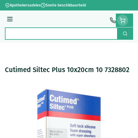
Ga naar de inhoud
Apothekersadvies
Snelle beschikbaarheid
Menu
Zoek
Product, merk, categorie...
Cutimed Siltec Plus 10x20cm 10 7328802