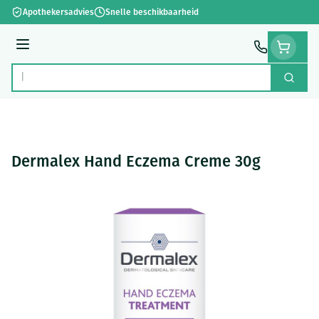
Ga naar de inhoud
Apothekersadvies
Snelle beschikbaarheid
Menu
Zoek
Product, merk, categorie...
Dermalex Hand Eczema Creme 30g