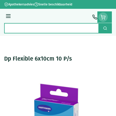
Ga naar de inhoud
Apothekersadvies
Snelle beschikbaarheid
Menu
Zoek
Product, merk, categorie...
Dp Flexible 6x10cm 10 P/s