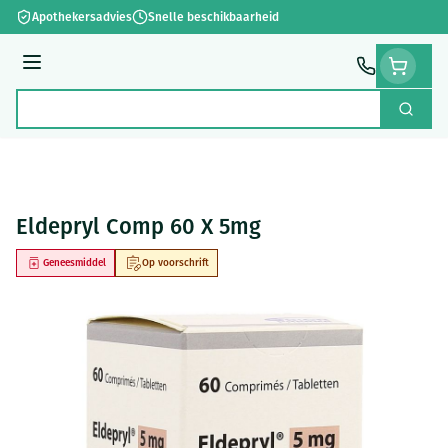
Ga naar de inhoud
Apothekersadvies
Snelle beschikbaarheid
Menu
Zoek
Product, merk, categorie...
Eldepryl Comp 60 X 5mg
Geneesmiddel
Op voorschrift