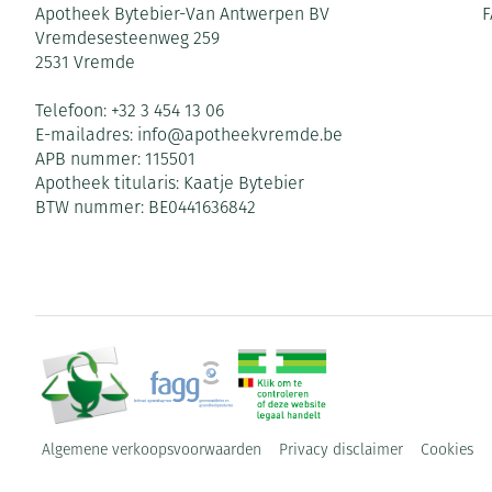
Apotheek Bytebier-Van Antwerpen BV
F
Vremdesesteenweg 259
2531
Vremde
Telefoon:
+32 3 454 13 06
E-mailadres:
info@
apotheekvremde.be
APB nummer:
115501
Apotheek titularis:
Kaatje Bytebier
BTW nummer:
BE0441636842
Algemene verkoopsvoorwaarden
Privacy disclaimer
Cookies