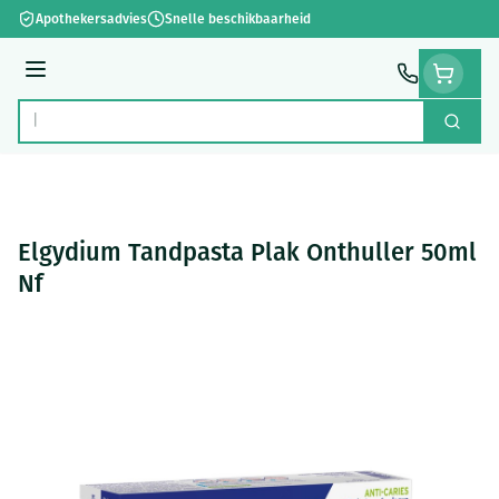
Ga naar de inhoud
Apothekersadvies
Snelle beschikbaarheid
Menu
Zoek
Product, merk, categorie...
Elgydium Tandpasta Plak Onthuller 50ml
Nf