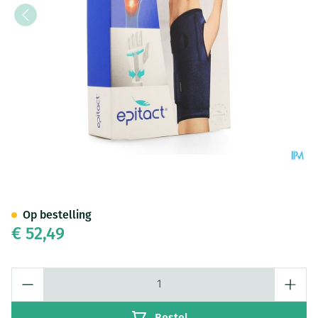
Epitact Polsspalk l
Op bestelling
€ 52,49
Aantal
Bestel