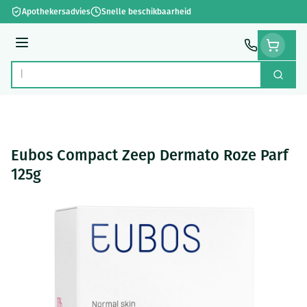
Ga naar de inhoud
Apothekersadvies
Snelle beschikbaarheid
Menu
Zoek
Product, merk, categorie...
Eubos Compact Zeep Dermato Roze Parf
125g