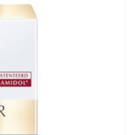
rende
Parfums en
geurproducten
CBD