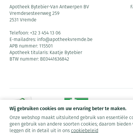
Apotheek Bytebier-Van Antwerpen BV
F
Vremdesesteenweg 259
2531
Vremde
Telefoon:
+32 3 454 13 06
E-mailadres:
info@
apotheekvremde.be
APB nummer:
115501
Apotheek titularis:
Kaatje Bytebier
BTW nummer:
BE0441636842
Wij gebruiken cookies om uw ervaring beter te maken.
Onze webshop maakt uitsluitend gebruik van essentiële co
geen gebruik van andere soorten cookies; daarom bieden 
Algemene verkoopsvoorwaarden
Privacy disclaimer
Cookies
leggen dit in detail uit in ons
cookiebeleid