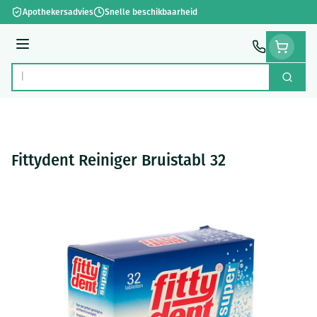
Ga naar de inhoud
Apothekersadvies
Snelle beschikbaarheid
Menu
Zoek
Product, merk, categorie...
Fittydent Reiniger Bruistabl 32