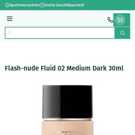
Ga naar de inhoud
Apothekersadvies
Snelle beschikbaarheid
Menu
Zoek
Product, merk, categorie...
Flash-nude Fluid 02 Medium Dark 30ml