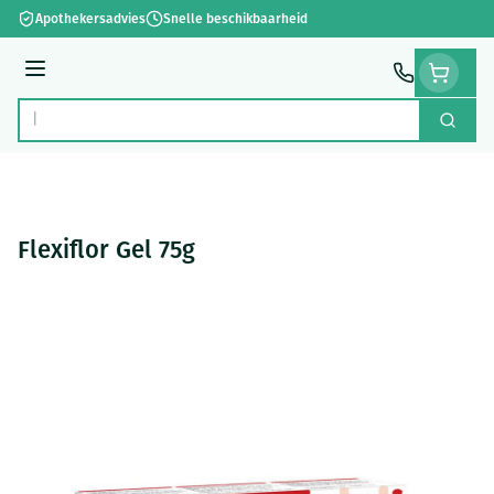
Ga naar de inhoud
Apothekersadvies
Snelle beschikbaarheid
Menu
Zoek
Product, merk, categorie...
Flexiflor Gel 75g