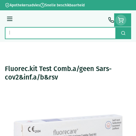
Ga naar de inhoud
Apothekersadvies
Snelle beschikbaarheid
Menu
Zoek
Product, merk, categorie...
Fluorec.kit Test Comb.a/geen Sars-
cov2&inf.a/b&rsv