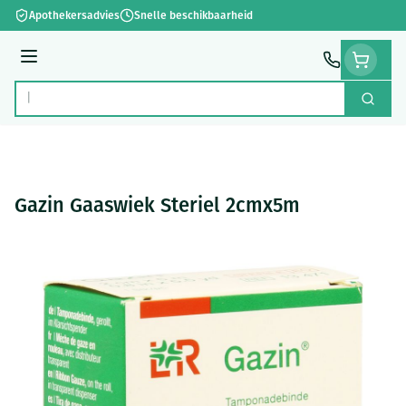
Ga naar de inhoud
Apothekersadvies
Snelle beschikbaarheid
Menu
Zoek
Product, merk, categorie...
Gazin Gaaswiek Steriel 2cmx5m