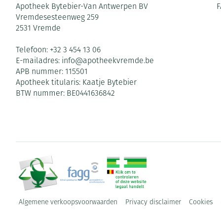
Apotheek Bytebier-Van Antwerpen BV
F
Vremdesesteenweg 259
2531
Vremde
Telefoon:
+32 3 454 13 06
E-mailadres:
info@
apotheekvremde.be
APB nummer:
115501
Apotheek titularis:
Kaatje Bytebier
BTW nummer:
BE0441636842
Algemene verkoopsvoorwaarden
Privacy disclaimer
Cookies