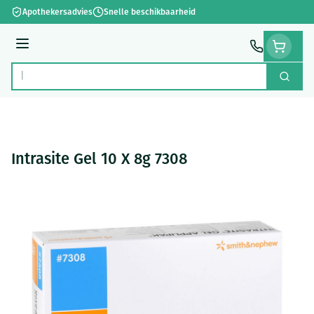
Ga naar de inhoud
Apothekersadvies
Snelle beschikbaarheid
Menu
Zoek
Product, merk, categorie...
Intrasite Gel 10 X 8g 7308