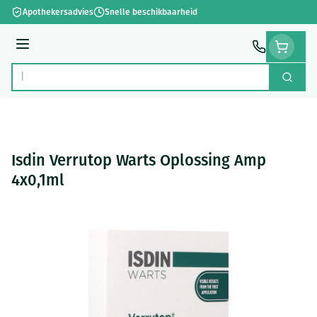
Ga naar de inhoud
Apothekersadvies
Snelle beschikbaarheid
Menu
Zoek
Product, merk, categorie...
Isdin Verrutop Warts Oplossing Amp
4x0,1ml