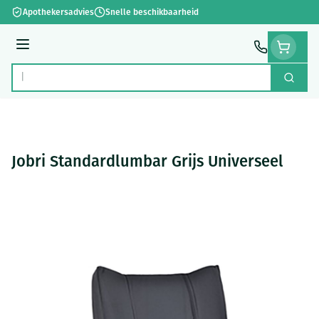
Ga naar de inhoud
Apothekersadvies
Snelle beschikbaarheid
Menu
Zoek
Product, merk, categorie...
Jobri Standardlumbar Grijs Universeel