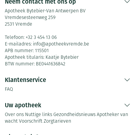
Neem contact met ons op
Apotheek Bytebier-Van Antwerpen BV
Vremdesesteenweg 259
2531
Vremde
Telefoon:
+32 3 454 13 06
E-mailadres:
info@
apotheekvremde.be
APB nummer:
115501
Apotheek titularis:
Kaatje Bytebier
BTW nummer:
BE0441636842
Klantenservice
FAQ
Uw apotheek
Over ons
Nuttige links
Gezondheidsnieuws
Apotheker van
wacht
Voorschrift
Zorgtarieven