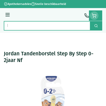
Ga naar de inhoud
Apothekersadvies
Snelle beschikbaarheid
Menu
Zoek
Product, merk, categorie...
Jordan Tandenborstel Step By Step 0-
2jaar Nf