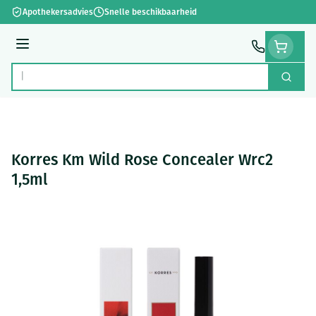
Ga naar de inhoud
Apothekersadvies
Snelle beschikbaarheid
Menu
Zoek
Product, merk, categorie...
Korres Km Wild Rose Concealer Wrc2
1,5ml