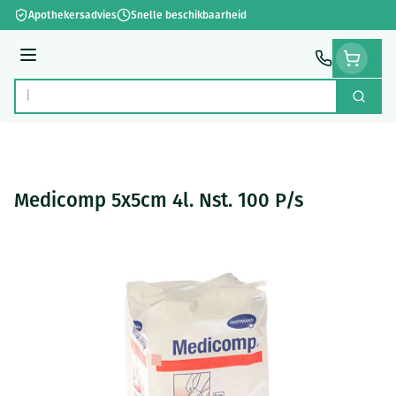
Ga naar de inhoud
Apothekersadvies
Snelle beschikbaarheid
Menu
Zoek
Product, merk, categorie...
Medicomp 5x5cm 4l. Nst. 100 P/s