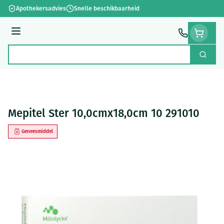
Ga naar de inhoud
Apothekersadvies
Snelle beschikbaarheid
Menu
Zoek
Product, merk, categorie...
Mepitel Ster 10,0cmx18,0cm 10 291010
Geneesmiddel