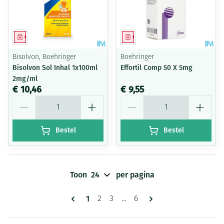
Geneesmiddel
Geneesmiddel
Bisolvon, Boehringer
Boehringer
Bisolvon Sol Inhal 1x100ml
Effortil Comp 50 X 5mg
2mg/ml
€ 10,46
€ 9,55
Aantal
Aantal
Bestel
Bestel
Toon
per pagina
Pagina's
U lees momenteel pagina
1
Pagina
Pagina
Pagina
2
3
...
6