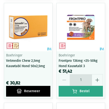
Geneesmiddel
Op voorschrift
Geneesmiddel
Boehringer
Boehringer
Vetmedin Chew 2,5mg
Frontpro 136mg >25-50kg
Kauwtabl Hond 50x2,5mg
Hond Kauwtabl 3
€ 51,42
Aantal
€ 30,82
Reserveer
Bestel