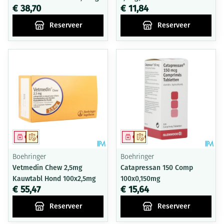
€ 38,70
€ 11,84
Reserveer
Reserveer
Geneesmiddel
Op voorschrift
Geneesmiddel
Op voorschrift
Boehringer
Boehringer
Vetmedin Chew 2,5mg
Catapressan 150 Comp
Kauwtabl Hond 100x2,5mg
100x0,150mg
€ 55,47
€ 15,64
Reserveer
Reserveer