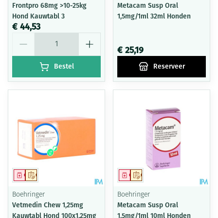
Frontpro 68mg >10-25kg
Metacam Susp Oral
Hond Kauwtabl 3
1,5mg/1ml 32ml Honden
€ 44,53
Aantal
€ 25,19
Bestel
Reserveer
Geneesmiddel
Op voorschrift
Geneesmiddel
Op voorschrift
Boehringer
Boehringer
Vetmedin Chew 1,25mg
Metacam Susp Oral
Kauwtabl Hond 100x1,25mg
1,5mg/1ml 10ml Honden