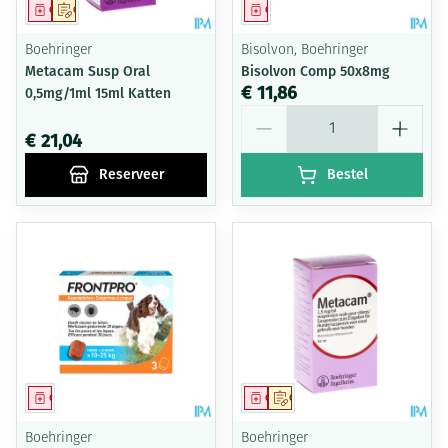
Geneesmiddel
Op voorschrift
Geneesmiddel
Boehringer
Bisolvon, Boehringer
Metacam Susp Oral
Bisolvon Comp 50x8mg
€ 11,86
0,5mg/1ml 15ml Katten
Aantal
€ 21,04
Reserveer
Bestel
Geneesmiddel
Geneesmiddel
Op voorschrift
Boehringer
Boehringer