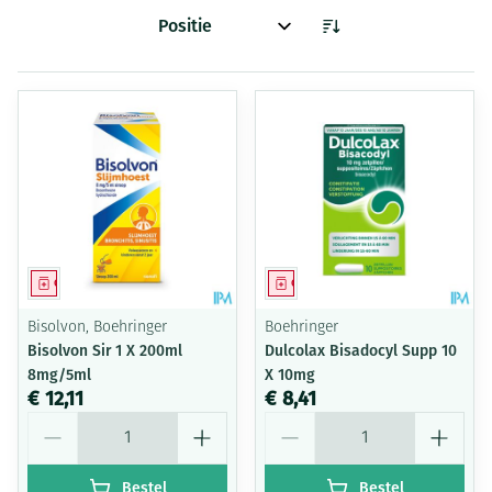
Sorteer op:
Geneesmiddel
Geneesmiddel
Bisolvon, Boehringer
Boehringer
Bisolvon Sir 1 X 200ml
Dulcolax Bisadocyl Supp 10
8mg/5ml
X 10mg
€ 12,11
€ 8,41
Aantal
Aantal
Bestel
Bestel