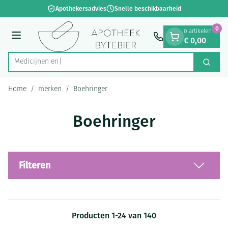
Dia 1 van 1
Ga naar de inhoud
Apothekersadvies
Snelle beschikbaarheid
0
0 artikelen
€ 0,00
Menu
Zoek
Product, merk, categorie...
Home
/
merken
/
Boehringer
Boehringer
Filteren
Producten
1
-
24
van
140