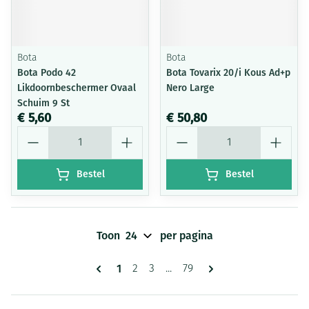
Bota
Bota
Bota Podo 42
Bota Tovarix 20/i Kous Ad+p
Likdoornbeschermer Ovaal
Nero Large
Schuim 9 St
€ 5,60
€ 50,80
Aantal
Aantal
Bestel
Bestel
Toon
per pagina
Pagina's
U lees momenteel pagina
1
Pagina
Pagina
Pagina
2
3
...
79