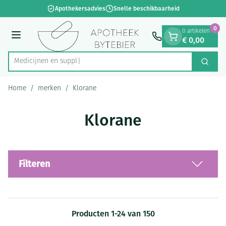
Dia 1 van 1
Ga naar de inhoud
Apothekersadvies
Snelle beschikbaarheid
0
0 artikelen
€ 0,00
Menu
M
Zoek
Product, merk, categorie...
Home
/
merken
/
Klorane
Klorane
Filteren
Producten
1
-
24
van
150