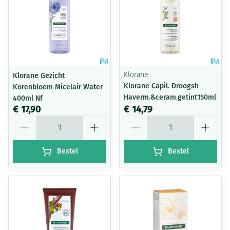
Klorane Gezicht
Klorane
Klorane Capil. Droogsh
Korenbloem Micelair Water
Haverm.&ceram.getint150ml
400ml Nf
€ 17,90
€ 14,79
Aantal
Aantal
Bestel
Bestel