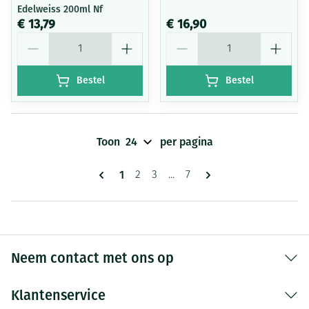
Edelweiss 200ml Nf
€ 13,79
€ 16,90
Aantal
Aantal
Bestel
Bestel
Toon
per pagina
Pagina's
U lees momenteel pagina
1
Pagina
Pagina
Pagina
2
3
...
7
Neem contact met ons op
Klantenservice