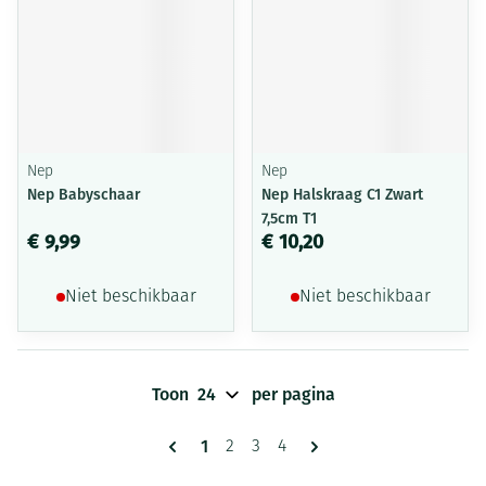
Nep
Nep
Nep Babyschaar
Nep Halskraag C1 Zwart
7,5cm T1
€ 9,99
€ 10,20
Niet beschikbaar
Niet beschikbaar
Toon
per pagina
Pagina's
U lees momenteel pagina
1
Pagina
Pagina
Pagina
2
3
4