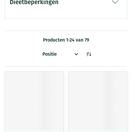
Dieetbeperkingen
filter
Producten
1
-
24
van
79
Sorteer op: