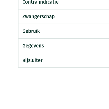
Contra indicatie
Mondmaskers
ging
Supplementen
Insectenwe
middelen
Zwangerschap
ssen
-
Gebruik
id
Gegevens
Bijsluiter
Zelfbruiner
Scheren