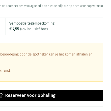
Toon meer
 in de apotheek een verlaagde prijs en niet de prijs die op onze webshop vermeld
Diagnosetesten en
Mond en keel
stress
Vlooien en teken
meetapparatuur
Oren
Verhoogde tegemoetkoming
Zuigtabletten
€ 7,55
Alcoholtest
(6% inclusief btw)
Oordopjes
Mond, muil of snavel
herapie -
en -druppels
Spray - oplossing
Bloeddrukmeter
s
Oorreiniging
Cholesteroltest
en
Oordruppels
Hartslagmeter
a beoordeling door de apotheker kan je het komen afhalen en
ulpmiddelen
Toon meer
ereist.
erming
ning en -
Hygiëne
Ergonomie
Aambeien
s
Reserveer
voor ophaling
Bad en douche
Ademhaling en zuurstof
je
Badkamer