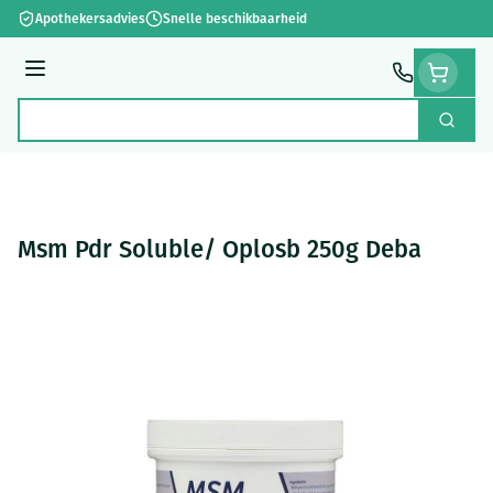
Ga naar de inhoud
Apothekersadvies
Snelle beschikbaarheid
Menu
Zoek
Product, merk, categorie...
Msm Pdr Soluble/ Oplosb 250g Deba